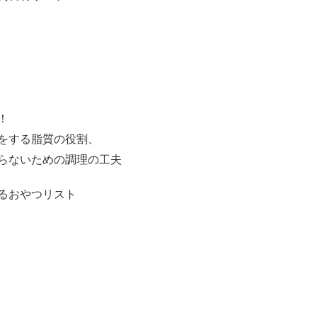
）
！
する脂質の役割、
いための調理の工夫
るおやつリスト