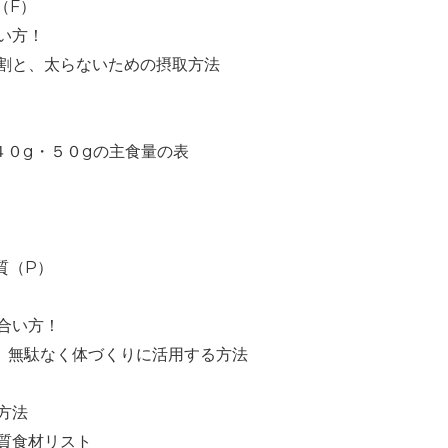
（F）
い方！
と、太らないための摂取方法
g・５０gの主食量の表
質（P）
合い方！
駄なく体づくりに活用する方法
方法
食材リスト