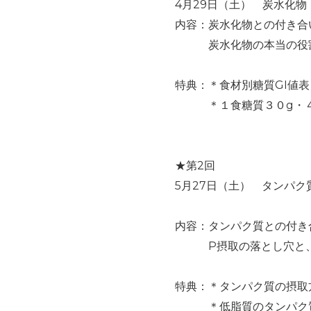
4月29日（土） 炭水化物
内容：炭水化物との付き合
炭水化物の本当の役割
特典：＊食材別糖質GI値表
＊１食糖質３０g・４０
★第2回
5月27日（土） タンパク
内容：タンパク質との付き
P摂取の落とし穴と、無
特典：＊タンパク質の摂取
＊低脂質のタンパク質