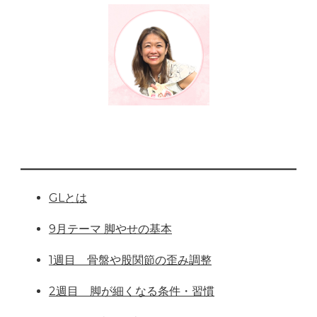
GLとは
9月テーマ 脚やせの基本
1週目 骨盤や股関節の歪み調整
2週目 脚が細くなる条件・習慣